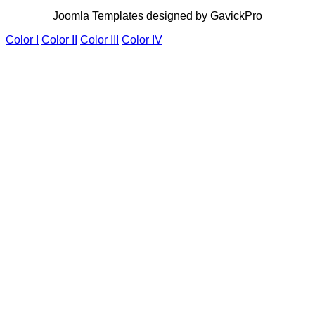
Joomla Templates designed by GavickPro
Color I
Color II
Color III
Color IV