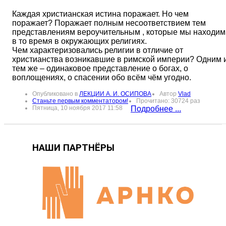
Каждая христианская истина поражает. Но чем
поражает? Поражает полным несоответствием тем
представлениям вероучительным , которые мы находим
в то время в окружающих религиях.
Чем характеризовались религии в отличие от
христианства возникавшие в римской империи? Одним 
тем же – одинаковое представление о богах, о
воплощениях, о спасении обо всём чём угодно.
Опубликовано в
ЛЕКЦИИ А. И. ОСИПОВА
Автор
Vlad
Станьте первым комментатором!
Прочитано: 30724 раз
Пятница, 10 ноября 2017 11:58
Подробнее ...
НАШИ ПАРТНЁРЫ