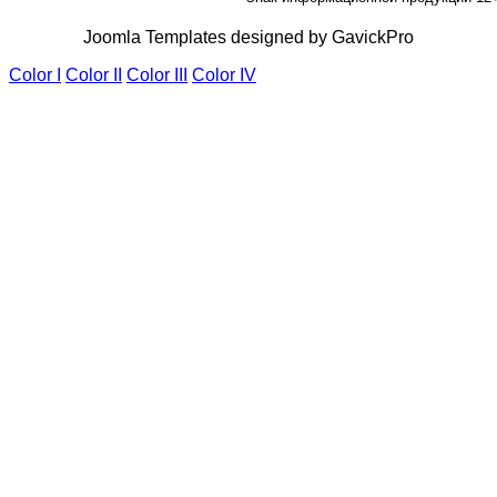
Joomla Templates designed by GavickPro
Color I
Color II
Color III
Color IV