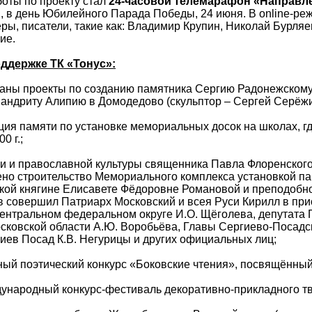
оты по проекту стал
24-часовой
телемарафон «Направле
 в день Юбилейного Парада Победы, 24 июня. В online-ре
ёры, писатели, такие как: Владимир Крупин, Николай Бурля
ие.
держке ТК «Тонус»:
зованы проекты по созданию памятника Сергию Радонежском
мандриту Алипию в Домодедово (скульптор – Сергей Серёжи
акция памяти по установке мемориальных досок на школах,
0 г.;
ауки и православной культуры священника Павла Флоренског
шено строительство Мемориального комплекса установкой п
ой княгине Елисавете Фёдоровне Романовой и преподобно
 совершил Патриарх Московский и всея Руси Кирилл в при
ентральном федеральном округе И.О. Щёголева, депутата 
сковской области А.Ю. Воробьёва, Главы Сергиево-Посадс
иев Посад К.В. Негурицы и других официальных лиц;
одный поэтический конкурс «Боковские чтения», посвящённый
ждународный конкурс-фестиваль декоративно-прикладного т