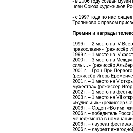
- в 2006 году создан музе
член Союза художников Рос
- с 1997 года по настояще
Тропинова с правом присв
Премии и награды телек
1996 г. – 2 место на IV В
православия» (режиссёр И
1999 г. – 1 место на IV ф
2000 г. – 3 место на Меж
силы…» (режиссёр Альбер
2001 г. – Гран-При Первог
(режиссёр Игорь Еремеиче
2001 г. – 1 место на V о
мужества» (режиссёр Игор
2002 г. – 1 место на фест
2003 г. – 1 место на VII 
«Будильник» (режиссёр Се
2006 г. – Орден «Во имя 
2006 г. – победитель Рос
менеджмента в номинации
2006 г. – лауреат фестив
2006 г. – лауреат ежегод