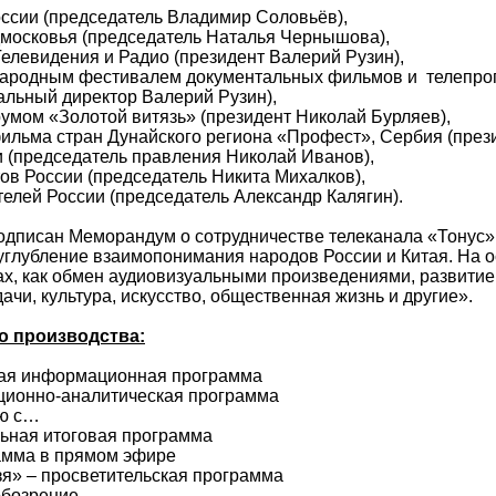
оссии (председатель Владимир Соловьёв),
московья (председатель Наталья Чернышова),
елевидения и Радио (президент Валерий Рузин),
народным фестивалем документальных фильмов и телеп
льный директор Валерий Рузин),
мом «Золотой витязь» (президент Николай Бурляев),
ильма стран Дунайского региона «Профест», Сербия (прези
и (председатель правления Николай Иванов),
ов России (председатель Никита Михалков),
елей России (председатель Александр Калягин).
одписан Меморандум о сотрудничестве телеканала «Тонус» 
«углубление взаимопонимания народов России и Китая. На
ах, как обмен аудиовизуальными произведениями, развитие
ачи, культура, искусство, общественная жизнь и другие».
о производства:
ная информационная программа
ционно-аналитическая программа
ью с…
ьная итоговая программа
амма в прямом эфире
зя» – просветительская программа
обозрение