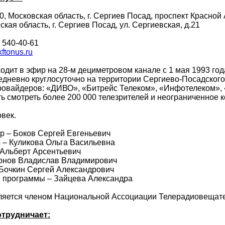
, Московская область, г. Сергиев Посад, проспект Красной
кая область, г. Сергиев Посад, ул. Сергиевская, д.21
 540-40-61
ftonus.ru
дит в эфир на 28-м дециметровом канале с 1 мая 1993 год
невно круглосуточно на территории Сергиево-Посадского г
ровайдеров: «ДИВО», «Битрейс Телеком», «Инфотелеком», «
 смотреть более 200 000 телезрителей и неограниченное к
овек.
р – Боков Сергей Евгеньевич
– Куликова Ольга Васильевна
 Альберт Арсентьевич
онов Владислав Владимирович
Бочкин Сергей Александрович
 программы – Зайцева Александра
вляется членом Национальной Ассоциации Телерадиовещат
отрудничает: