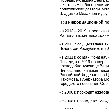
Победы. Кульминацией раб
некоторыми обновлениями,
политические деятели, акт
Владимир Михайлов и друг
При информационной под
- в 2018 – 2019 гг. реали
Ратного и памятника архи
- в 2015 г. осуществлена 
Чеченской Республике в 200
- в 2011 г. создан Фонд н
Посаде; а в 2019 г. завер
преподобномученице Велик
Чин освящения памятников
Российской Федерации в Ц
Пахомова, Губернатора Мо
городского поселения Серг
- с 2008 г. проходит ежег
- с 2008 г. проводится Ме