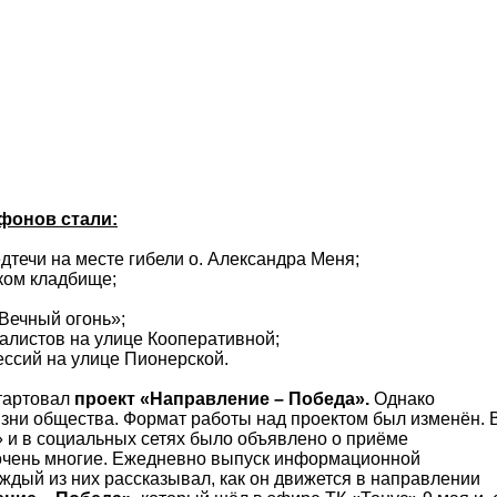
фонов стали:
течи на месте гибели о. Александра Меня;
ком кладбище;
Вечный огонь»;
налистов на улице Кооперативной;
ессий на улице Пионерской.
стартовал
проект «Направление – Победа».
Однако
зни общества. Формат работы над проектом был изменён. 
» и в социальных сетях было объявлено о приёме
ь очень многие. Ежедневно выпуск информационной
дый из них рассказывал, как он движется в направлении