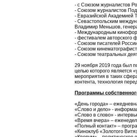
- с Союзом журналистов Р
- Союзом журналистов Под
- Евразийской Академией Т
- Севастопольским между
Владимир Меньшов, генера
- Международным кинофору
- фестивалем авторского ф
- Союзом писателей Росси
- Союзом кинематографист
- Союзом театральных деят
29 ноября 2019 года был п
целью которого является 
мероприятия в таких сфер
контента, технология перед
Программы собственног
«День города» – ежеднев
«Слово и дело» - информа
«Слово в слово» - интерв
«Время вчера» – еженедел
«Полный контакт» – прогр
«Киноклуб «Золотого Витя
«Кворум» – политическое 