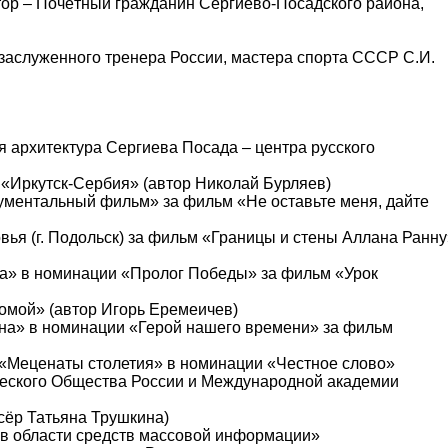
ктор – Почётный гражданин Сергиево-Посадского района,
 заслуженного тренера России, мастера спорта СССР С.И.
я архитектура Сергиева Посада – центра русского
м «Иркутск-Сербия» (автор Николай Бурляев)
ументальный фильм» за фильм «Не оставьте меня, дайте
вья (г. Подольск) за фильм «Границы и стены Аллана Ранну
ина» в номинации «Пролог Победы» за фильм «Урок
домой» (автор Игорь Еремеичев)
тина» в номинации «Герой нашего времени» за фильм
 «Меценаты столетия» в номинации «Честное слово»
ического Общества России и Международной академии
сёр Татьяна Трушкина)
я в области средств массовой информации»