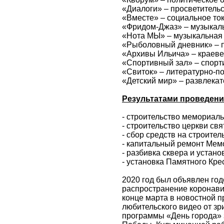
«Диалоги» – просветитель
«Вместе» – социальное то
«Фридом-Джаз» – музыкал
«Нота МЫ» – музыкальная
«Рыболовный дневник» – 
«Архивы Ильича» – краев
«Спортивный зал» – спорт
«Свиток» – литературно-п
«Детский мир» – развлекат
Результатами проведен
- строительство мемориаль
- строительство церкви св
- сбор средств на строите
- капитальный ремонт Мем
- разбивка сквера и устан
- установка Памятного Кре
2020 год был объявлен го
распространение коронави
конце марта в новостной п
любительского видео от зр
программы «День города» 