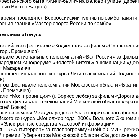
й крестьянского быта «Жили-были» на Валовой улице (дире
сии Виктор Багров);
е время проводится Всероссийский турнир по самбо памяти
оения звания «Мастер спорта России по самбо».
омпании «Тонус»:
сероссийском фестивале «Зодчество» за фильм «Современна
горь Еремеичев)
естивале региональных телекомпаний «Вся Россия» за филь
дународном кинофоруме «Золотой Витязь» в номинации «Док
т Макаревич)
о профессионального конкурса Лиги телекомпаний Подмоско
в)
ткрытом фестивале телекомпаний Московской области «Брат
ь Еремеичев)
ивале «Моя провинция» (г. Борисоглебск) за фильм «Дорога 
открытом фестивале телекомпаний Московской области «Бра
ргей Боков)
жизни на земле» Международного благотворительного фонда
сийского конкурса «Менеджер года–2006» Вольного Эконом
 «Электронные средства массовой информации»
аля ТВ «Антитеррор» за телепрограмму «Война СМИ» (режис
ной премии Губернатора Московской области «За достижени