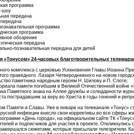
ская программа
к-шоу
ьная передача
 передача
познавательная программа
едческая программа
ивное обозрение
оэтическая передача
ельно-познавательная передача для детей
ия «Тонусом»
24-часовых благотворительных телемара
ного комплекса с церковью Усекновения Главы Иоанна Пред
ятого праведного Лазаря Четверодневного на новом городс
льство памятника народным героям Н. Шилову и П. Слоте;
ориала памяти погибшим в Великой Отечественной войне «
овка Памятного знака на Аллее дружбы и солидарности жур
ста пострадавшим за веру во Христа в годы гонений и репр
дом Памяти и Славы. Уже в январе на телеканале «Тонус» 
русной инфекции внесло свои коррективы во все сферы жи
рограмме «День города», на официальном сайте ТК «Тонус
ителей и подписчиков для участия в проекте. Откликнулис
завершался сюжетами, которые присылали телезрители. Каж