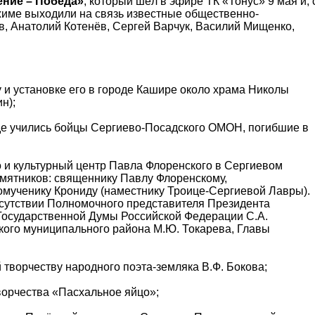
ние – Победа»
, который шёл в эфире ТК «Тонус» 9 мая и, 
жиме выходили на связь известные общественно-
ев, Анатолий Котенёв, Сергей Варчук, Василий Мищенко,
у и установке его в городе Кашире около храма Николы
н);
 где учились бойцы Сергиево-Посадского ОМОН, погибшие в
о и культурный центр Павла Флоренского в Сергиевом
амятников: священнику Павлу Флоренскому,
мученику Крониду (наместнику Троице-Сергиевой Лавры).
сутствии Полномочного представителя Президента
Государственной Думы Российской Федерации С.А.
кого муниципального района М.Ю. Токарева, Главы
 творчеству народного поэта-земляка В.Ф. Бокова;
ворчества «Пасхальное яйцо»;