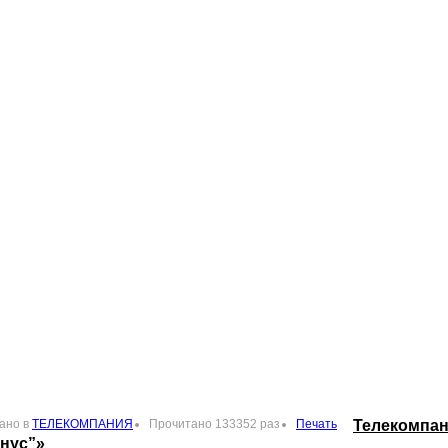
ано в
ТЕЛЕКОМПАНИЯ
Прочитано 133352 раз
Печать
Телекомпан
нус”»