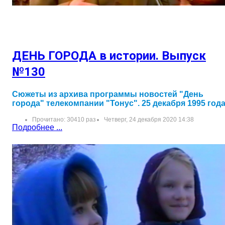
ДЕНЬ ГОРОДА в истории. Выпуск
№130
Сюжеты из архива программы новостей "День
города" телекомпании "Тонус". 25 декабря 1995 год
Прочитано: 30410 раз
Четверг, 24 декабря 2020 14:38
Подробнее ...