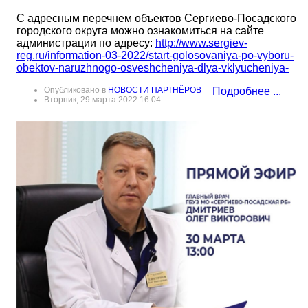
С адресным перечнем объектов Сергиево-Посадского
городского округа можно ознакомиться на сайте
администрации по адресу:
http://www.sergiev-
reg.ru/information-03-2022/start-golosovaniya-po-vyboru-
obektov-naruzhnogo-osveshcheniya-dlya-vklyucheniya-
Опубликовано в
НОВОСТИ ПАРТНЁРОВ
Подробнее ...
Вторник, 29 марта 2022 16:04