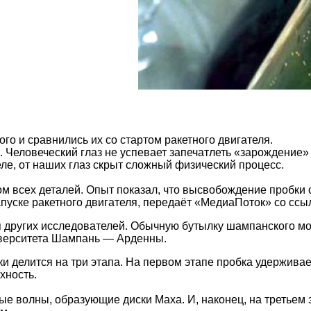
о и сравнились их со стартом ракетного двигателя.
Человеческий глаз не успевает запечатлеть «зарождение»
ле, от наших глаз скрыт сложный физический процесс.
ом всех деталей. Опыт показал, что высвобождение пробк
апуске ракетного двигателя, передаёт «МедиаПоток» со ссы
я других исследователей. Обычную бутылку шампанского м
ниверситета Шампань — Арденны.
и делится на три этапа. На первом этапе пробка удержива
хность.
ые волны, образующие диски Маха. И, наконец, на третьем 