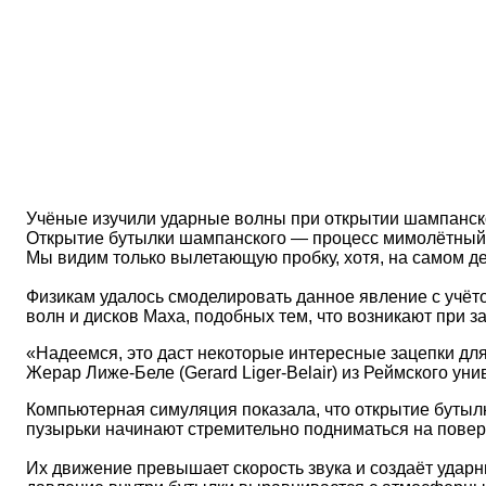
Учёные изучили ударные волны при открытии шампанског
Открытие бутылки шампанского — процесс мимолётный. 
Мы видим только вылетающую пробку, хотя, на самом де
Физикам удалось смоделировать данное явление с учёт
волн и дисков Маха, подобных тем, что возникают при з
«Надеемся, это даст некоторые интересные зацепки дл
Жерар Лиже-Беле (Gerard Liger-Belair) из Реймского у
Компьютерная симуляция показала, что открытие бутылк
пузырьки начинают стремительно подниматься на повер
Их движение превышает скорость звука и создаёт ударн