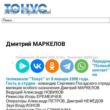
Дмитрий МАРКЕЛОВ
Понедельник, 08 июня 2020 10:40
Прочитано 30059 раз
Передач
"Полны
контакт"
на
телеканале "Тонус" от 8 января 1998 года.
Гость в студии
- командир Сергиево-Посадского отряд
милиции особого назначения Дмитрий МАРКЕЛОВ
Ведущий Александр НОВИКОВ
Режиссёр Игорь ЕРЕМЕИЧЕВ
Операторы Александр ПЕТРОВ, Дмитрий НЕФЁДОВ
Звук Влад ИОНОВ
Администратор Ольга СИНИЦЫНА