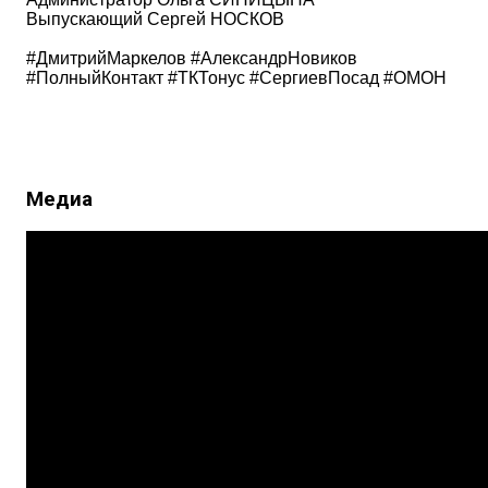
Выпускающий Сергей НОСКОВ
#ДмитрийМаркелов #АлександрНовиков
#ПолныйКонтакт #ТКТонус #СергиевПосад #ОМОН
Медиа