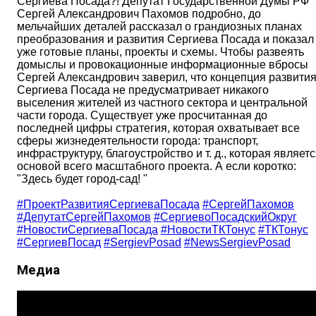
Сергиева Посада?! Депутат Государственной Думы РФ
Сергей Александрович Пахомов подробно, до
мельчайших деталей рассказал о грандиозных планах
преобразования и развития Сергиева Посада и показал
уже готовые планы, проекты и схемы. Чтобы развеять
домыслы и провокационные информационные вбросы
Сергей Александрович заверил, что концепция развити
Сергиева Посада не предусматривает никакого
выселения жителей из частного сектора и центральной
части города. Существует уже просчитанная до
последней цифры стратегия, которая охватывает все
сферы жизнедеятельности города: транспорт,
инфраструктуру, благоустройство и т. д., которая являет
основой всего масштабного проекта. А если коротко:
"Здесь будет город-сад! "
#ПроектРазвитияСергиеваПосада
#СергейПахомов
#ДепутатСергейПахомов
#СергиевоПосадскийОкруг
#НовостиСергиеваПосада
#НовостиТКТонус
#ТКТонус
#СергиевПосад
#SergievPosad
#NewsSergievPosad
Медиа