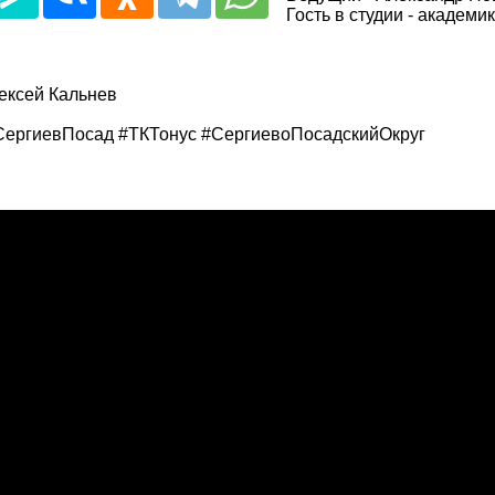
Гость в студии - академ
ексей Кальнев
СергиевПосад #ТКТонус #СергиевоПосадскийОкруг