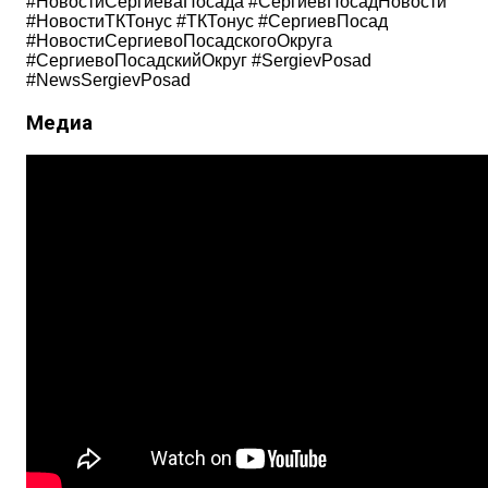
#НовостиСергиеваПосада #СергиевПосадНовости
#НовостиТКТонус #ТКТонус #СергиевПосад
#НовостиСергиевоПосадскогоОкруга
#СергиевоПосадскийОкруг #SergievPosad
#NewsSergievPosad
Медиа