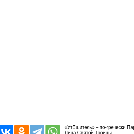
«УтЕшитель» – по-гречески Пар
Лица Святой Троицы.