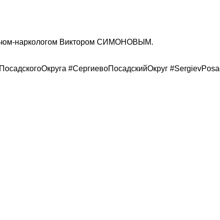
врачом-наркологом Виктором СИМОНОВЫМ.
осадскогоОкруга #СергиевоПосадскийОкруг #SergievPosa