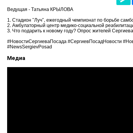
Ведущая - Татьяна КРЫЛОВА
1. Стадион "Луч", ежегодный чемпионат по борьбе самб
2. Амбулаторный центр медико-социальной реабилита
3. Что подарить к новому году? Опрос жителей Сергиев
#НовостиСергиеваПосада #СергиевПосадНовости #Нов
#NewsSergievPosad
Медиа