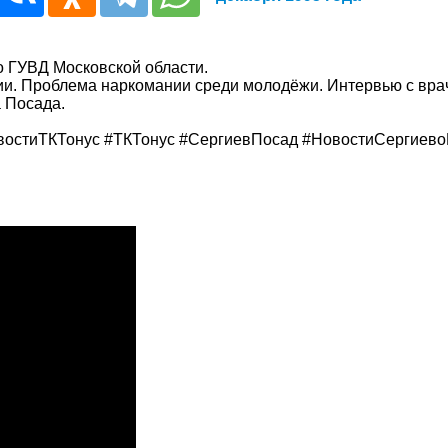
о ГУВД Московской области.
ции. Проблема наркомании среди молодёжи. Интервью с 
а Посада.
остиТКТонус #ТКТонус #СергиевПосад #НовостиСергиевоП