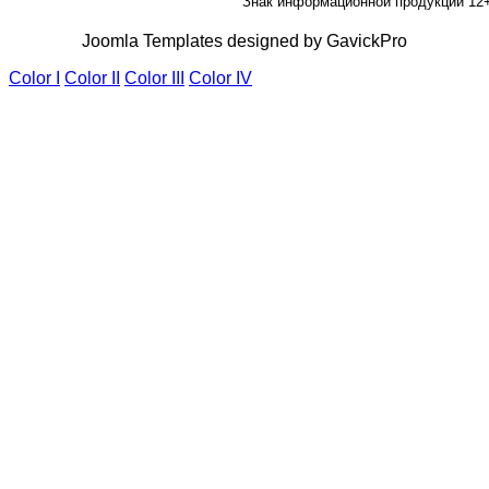
Знак информационной продукции 12
Joomla Templates designed by GavickPro
Color I
Color II
Color III
Color IV