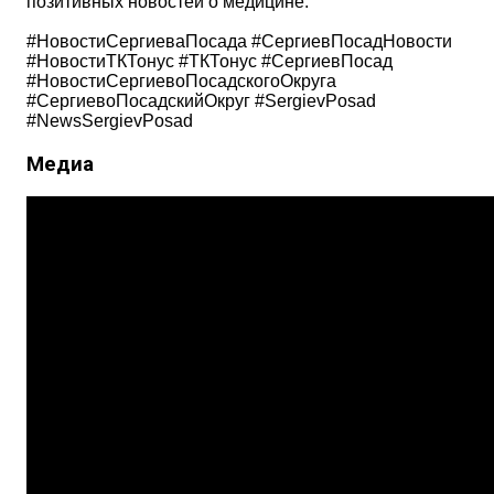
позитивных новостей о медицине.
#НовостиСергиеваПосада #СергиевПосадНовости
#НовостиТКТонус #ТКТонус #СергиевПосад
#НовостиСергиевоПосадскогоОкруга
#СергиевоПосадскийОкруг #SergievPosad
#NewsSergievPosad
Медиа