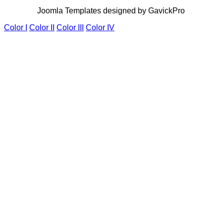
Joomla Templates designed by GavickPro
Color I
Color II
Color III
Color IV