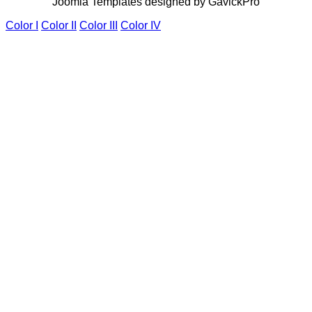
Joomla Templates designed by GavickPro
Color I
Color II
Color III
Color IV