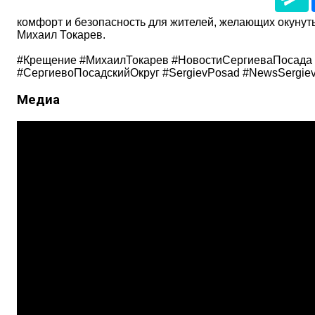
комфорт и безопасность для жителей, желающих окунуть
Михаил Токарев.
#Крещение #МихаилТокарев #НовостиСергиеваПосада 
#СергиевоПосадскийОкруг #SergievPosad #NewsSergie
Медиа