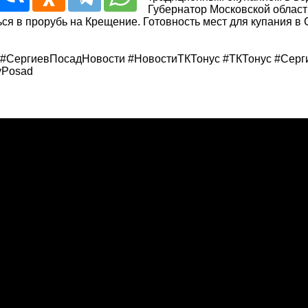
Губернатор Московской област
ся в прорубь на Крещение. Готовность мест для купания в
#СергиевПосадНовости #НовостиТКТонус #ТКТонус #Серг
vPosad