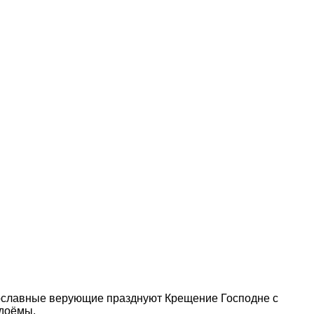
вославные верующие празднуют Крещение Господне с
доёмы.