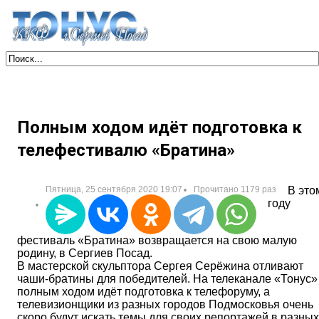
Полным ходом идёт подготовка к
телефестивалю «Братина»
Пятница, 25 сентября 2020 19:07
Прочитано 1179 раз
В это
году
фестиваль «Братина» возвращается на свою малую
родину, в Сергиев Посад.
В мастерской скульптора Сергея Серёжина отливают
чаши-братины для победителей. На телеканале «Тонус»
полным ходом идёт подготовка к телефоруму, а
телевизионщики из разных городов Подмосковья очень
скоро будут искать темы для своих репортажей в разных