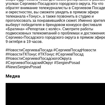
уголках Сергиево-Посадского городского округа. На что
обратят внимание тележурналисты в Сергиевом Посад
и окрестностях, вы сможете увидеть в прямом эфире
телеканала «Тонус», а также позвонить в студию и
проголосовать за понравившийся сюжет. Именно зрител
выберут победителя в брендовом конкурсе фестиваля
«Братина» «Репортаж с колёс». Смотрите работы
подмосковных телекомпаний о проблемах и достижения
Сергиево-Посадского городского округа в прямом эфир
9 октября в 19 часов.
#НовостиСергиеваПосада #СергиевПосадНовости
#НовостиТКТонус #ТКТонус #СергиевПосад
#НовостиСергиевоПосадскогоОкруга
#СергиевоПосадскийОкруг #SergievPosad
#NewsSergievPosad
Медиа