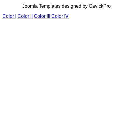
Joomla Templates designed by GavickPro
Color I
Color II
Color III
Color IV