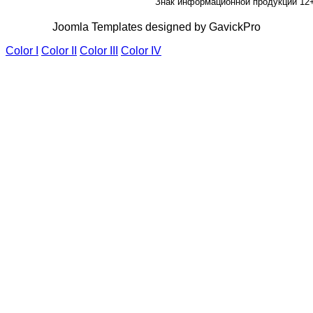
Знак информационной продукции 12
Joomla Templates designed by GavickPro
Color I
Color II
Color III
Color IV