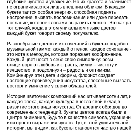
глубокие чувства и уважение. Но их красота и значимос
не ограничиваются лишь внешним обликом. В каждом
букете таится особая энергия, способная поднять
настроение, вызвать воспоминания или даже передать
послание, которое словами выразить сложно. Это как ра
тот случай, когда в этом уникальном языке цветов
каждый букет говорит своему получателю.
Разнообразие цветов и их сочетаний в букетах подобно
музыкальной гамме: каждый оттенок, каждое сочетание 
это нота в мелодии, которая поражает воображение.
Каждый цвет несет в себе свою символику: розы
олицетворяют любовь и страсть, лилии – чистоту и
изящество, а подсолнухи – радость и оптимизм.
Комбинируя эти цвета и формы, флорист создает
настоящие произведения искусства, способные вызвать
восторг и умиление у своих обладателей.
История цветочных композиций насчитывает сотни лет, 
каждая эпоха, каждая культура внесла свой вклад в
развитие этого вида искусства. От древних обрядов до
современных тенденций, букеты цветов всегда были в
центре внимания, будь то в качестве символа, украшени
или просто выражения чувств. Тут, в этой удивительной
истории, мы видим, как букеты становятся частью наше