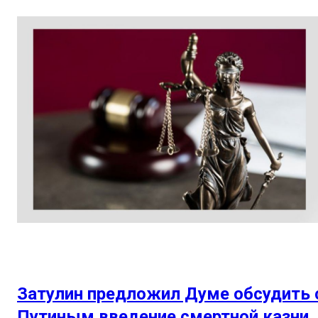
Затулин предложил Думе обсудить 
Путиным введение смертной казни