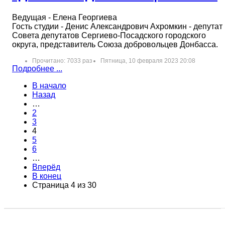
Ведущая - Елена Георгиева
Гость студии - Денис Александрович Ахромкин - депутат
Совета депутатов Сергиево-Посадского городского
округа, представитель Союза добровольцев Донбасса.
Прочитано: 7033 раз
Пятница, 10 февраля 2023 20:08
Подробнее ...
В начало
Назад
…
2
3
4
5
6
…
Вперёд
В конец
Страница 4 из 30