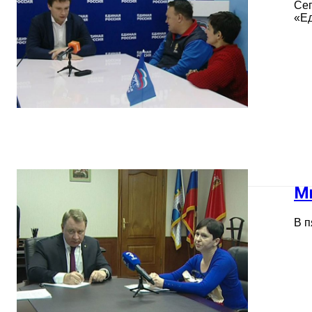
Сег
«Ед
М
В п