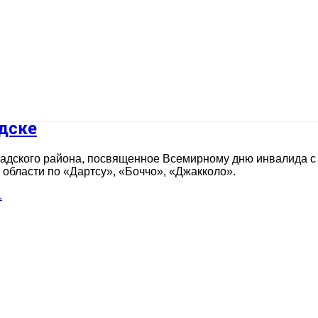
дске
адского района, посвященное Всемирному дню инвалида с
бласти по «Дартсу», «Боччо», «Джакколо».
.