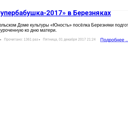
упербабушка-2017» в Березняках
ельском Доме культуры «Юность» посёлка Березняки подг
уроченную ко дню матери.
Прочитано: 1361 раз
Пятница, 01 декабря 2017 21:24
Подробнее ..