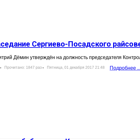
седание Сергиево-Посадского райсовет
трий Дёмин утверждён на должность председателя Контро
Прочитано: 1847 раз
Пятница, 01 декабря 2017 21:48
Подробнее ..