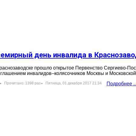
семирный день инвалида в Краснозаво
раснозаводске прошло открытое Первенство Сергиево-Пос
глашением инвалидов–колясочников Москвы и Московской о
Прочитано: 1398 раз
Пятница, 01 декабря 2017 21:34
Подробнее ..