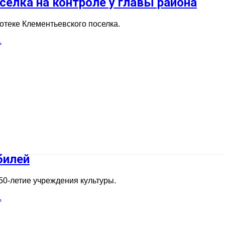
ёлка на контроле у главы района
отеке Клементьевского поселка.
.
билей
50-летие учреждения культуры.
.