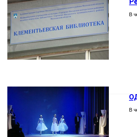
Ре
В ч
О
В ч