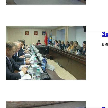
За
Дми