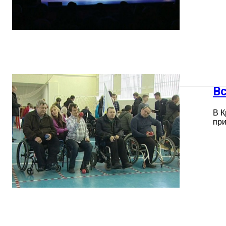
В
В К
при