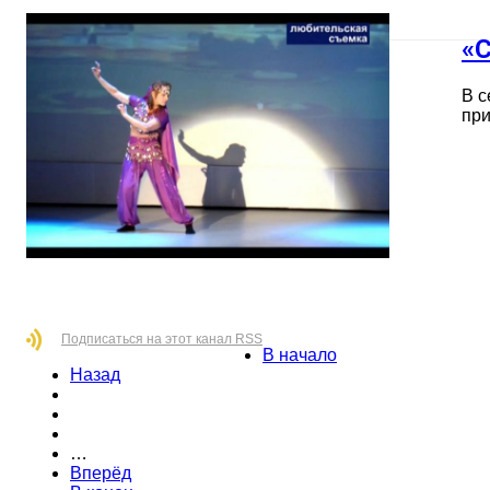
«С
В с
при
Подписаться на этот канал RSS
В начало
Назад
…
Вперёд